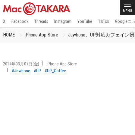
MENU
X
Facebook
Threads
Instagram
YouTube
TikTok
Google
HOME
iPhone App Store
Jawbone、UP対応カフェイン
2014年03月07日(金)
iPhone App Store
#Jawbone
#UP
#UP_Coffee