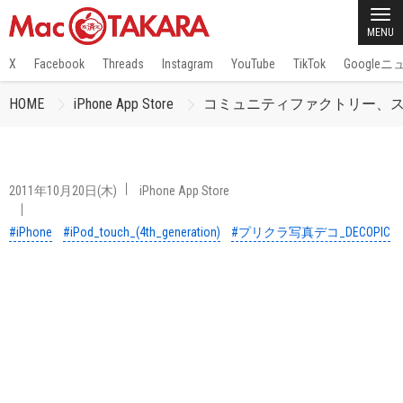
MENU
X
Facebook
Threads
Instagram
YouTube
TikTok
Google
HOME
iPhone App Store
コミュニティファクトリー、スタ
2011年10月20日(木)
iPhone App Store
#iPhone
#iPod_touch_(4th_generation)
#プリクラ写真デコ_DECOPIC