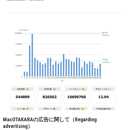
MacOTAKARAの広告に関して（Regarding
advertising）