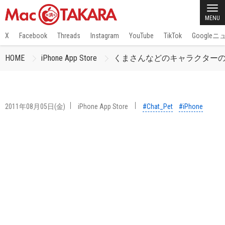
MENU
X
Facebook
Threads
Instagram
YouTube
TikTok
Google
HOME
iPhone App Store
くまさんなどのキャラクターの吹
2011年08月05日(金)
iPhone App Store
#Chat_Pet
#iPhone