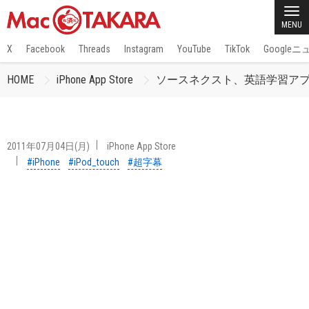
MENU
X
Facebook
Threads
Instagram
YouTube
TikTok
Google
HOME
iPhone App Store
ソースネクスト、英語学習ア
2011年07月04日(月)
iPhone App Store
#iPhone
#iPod_touch
#超字幕