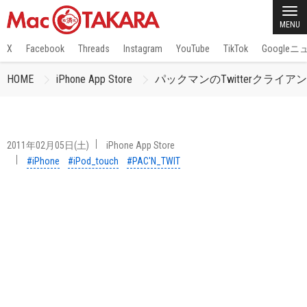
MENU
X
Facebook
Threads
Instagram
YouTube
TikTok
Google
HOME
iPhone App Store
パックマンのTwitterクライアントア
2011年02月05日(土)
iPhone App Store
#iPhone
#iPod_touch
#PAC'N_TWIT