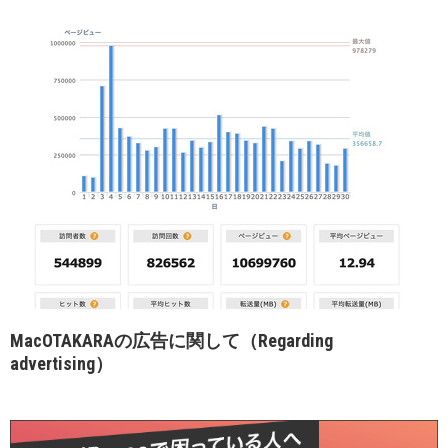
MacOTAKARAの広告に関して（Regarding
advertising）