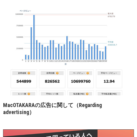
MacOTAKARAの広告に関して（Regarding
advertising）