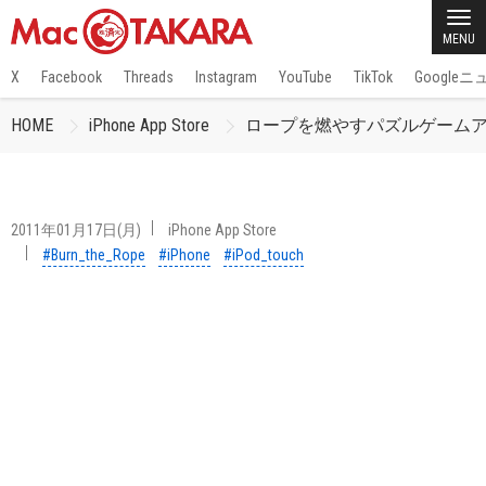
MENU
X
Facebook
Threads
Instagram
YouTube
TikTok
Google
HOME
iPhone App Store
ロープを燃やすパズルゲームアプリ「
2011年01月17日(月)
iPhone App Store
#Burn_the_Rope
#iPhone
#iPod_touch