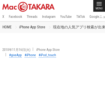
MENU
X
Facebook
Threads
Instagram
YouTube
TikTok
Google
HOME
iPhone App Store
現在地の人気アプリ検索が出来る「
2010年11月16日(火)
iPhone App Store
#giveApp
#iPhone
#iPod_touch