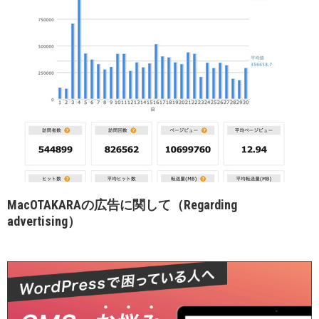
MacOTAKARAの広告に関して（Regarding
advertising）