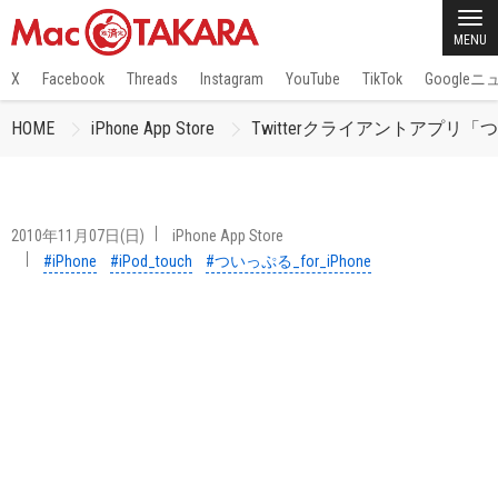
MENU
X
Facebook
Threads
Instagram
YouTube
TikTok
Google
HOME
iPhone App Store
Twitterクライアントアプリ「つい
2010年11月07日(日)
iPhone App Store
#iPhone
#iPod_touch
#ついっぷる_for_iPhone