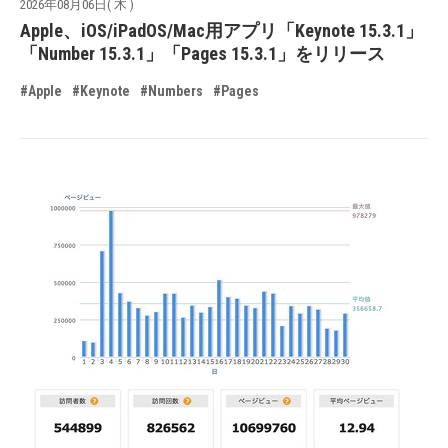
2026年08月06日( 木 )
Apple、iOS/iPadOS/Mac用アプリ「Keynote 15.3.1」
「Number 15.3.1」「Pages 15.3.1」をリリース
#Apple
#Keynote
#Numbers
#Pages