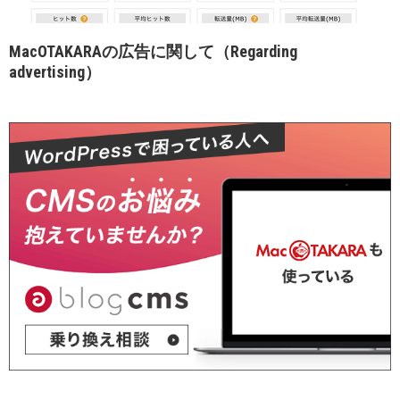
MacOTAKARAの広告に関して（Regarding
advertising）