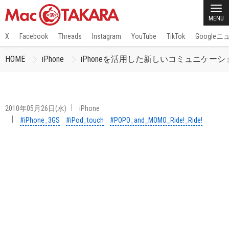
MENU
X
Facebook
Threads
Instagram
YouTube
TikTok
Google
HOME
iPhone
iPhoneを活用した新しいコミュニケーション・ア
2010年05月26日(水)
iPhone
#iPhone_3GS
#iPod_touch
#POPO_and_MOMO_Ride!_Ride!