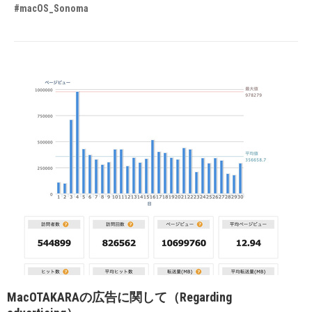
#macOS_Sonoma
MacOTAKARAの広告に関して（Regarding