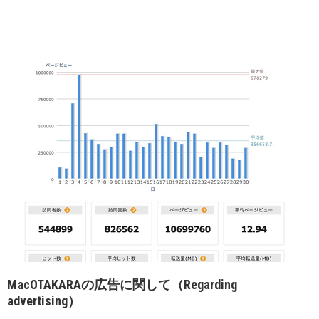
MacOTAKARAの広告に関して（Regarding
advertising）