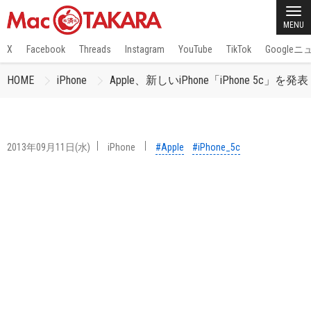
MENU
X
Facebook
Threads
Instagram
YouTube
TikTok
Google
HOME
iPhone
Apple、新しいiPhone「iPhone 5c」を発表
2013年09月11日(水)
iPhone
#Apple
#iPhone_5c