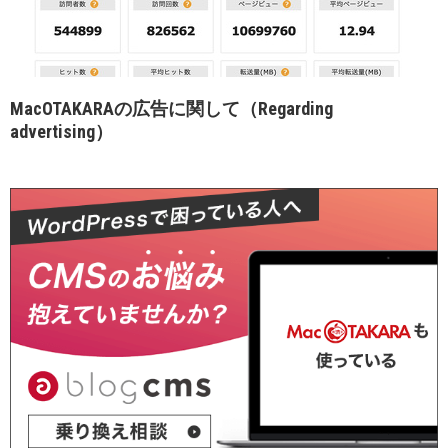
MacOTAKARAの広告に関して（Regarding
advertising）