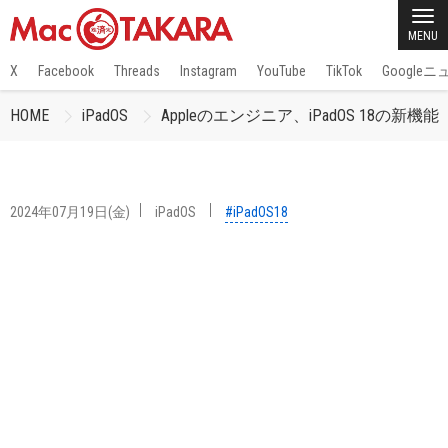
MENU
X
Facebook
Threads
Instagram
YouTube
TikTok
Google
HOME
iPadOS
Appleのエンジニア、iPadOS 18
2024年07月19日(金)
iPadOS
#iPadOS18