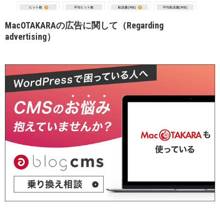
MacOTAKARAの広告に関して（Regarding
advertising）