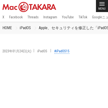
MENU
X
Facebook
Threads
Instagram
YouTube
TikTok
Google
HOME
iPadOS
Apple、セキュリティを修正した「iPadOS
2023年01月24日(火)
iPadOS
#iPadOS15