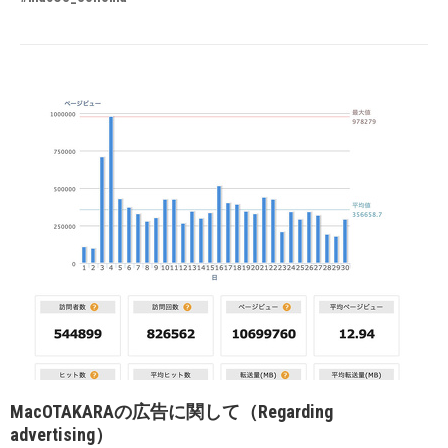
MacOTAKARAの広告に関して（Regarding
advertising）