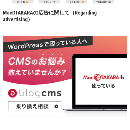
MacOTAKARAの広告に関して（Regarding
advertising）