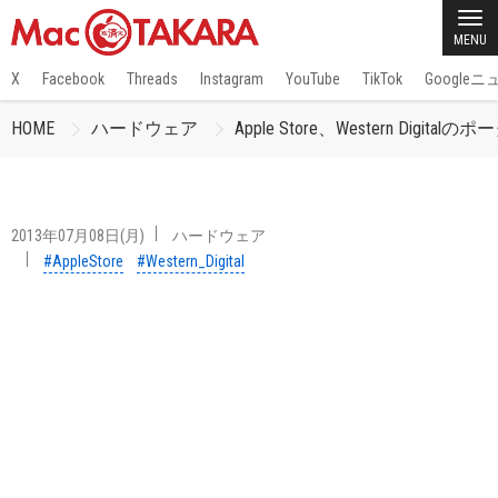
MENU
X
Facebook
Threads
Instagram
YouTube
TikTok
Google
HOME
ハードウェア
Apple Store、Western Digi
2013年07月08日(月)
ハードウェア
#AppleStore
#Western_Digital