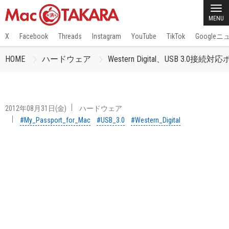
MENU
X
Facebook
Threads
Instagram
YouTube
TikTok
Google
HOME
ハードウェア
Western Digital、USB 3.0接
2012年08月31日(金)
ハードウェア
#My_Passport_for_Mac
#USB_3.0
#Western_Digital