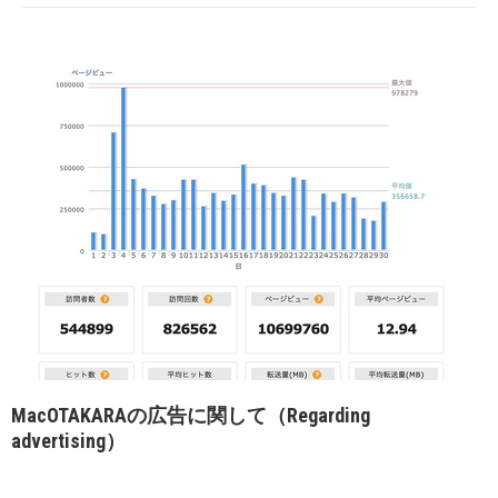
MacOTAKARAの広告に関して（Regarding
advertising）