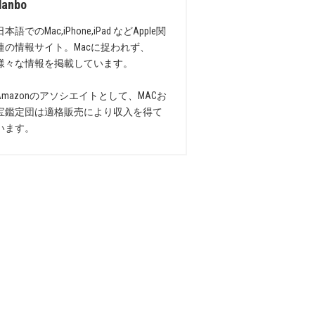
danbo
日本語でのMac,iPhone,iPad などApple関
連の情報サイト。Macに捉われず、
様々な情報を掲載しています。
Amazonのアソシエイトとして、MACお
宝鑑定団は適格販売により収入を得て
います。