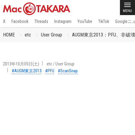
MENU
X
Facebook
Threads
Instagram
YouTube
TikTok
Google
HOME
etc
User Group
AUGM東京2013：PFU、非
2013年10月05日(土)
etc
/
User Group
#AUGM東京2013
#PFU
#ScanSnap