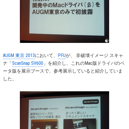
AUGM 東京 2013
において、
PFU
が、 非破壊イメージ スキャ
ナ「
ScanSnap SV600
」を紹介し、これのMac版ドライバのベ
ータ版を展示ブースで、参考展示していると紹介していま
した。