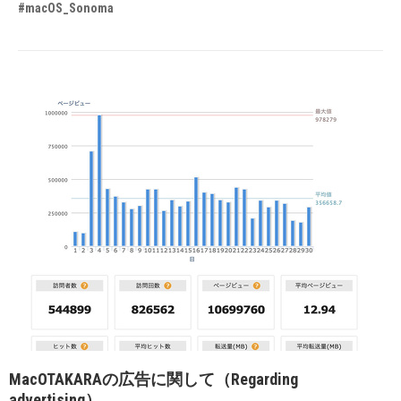
#macOS_Sonoma
MacOTAKARAの広告に関して（Regarding
advertising）