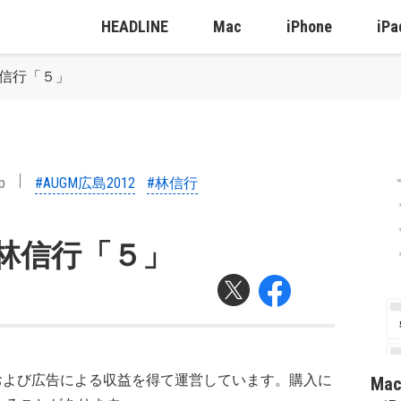
HEADLINE
Mac
iPhone
iPa
：林信行「５」
p
#AUGM広島2012
#林信行
2：林信行「５」
および広告による収益を得て運営しています。購入に
Ma