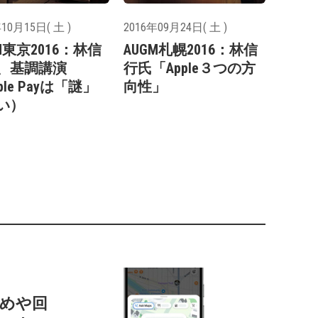
10月15日( 土 )
2016年09月24日( 土 )
M東京2016：林信
AUGM札幌2016：林信
、基調講演
行氏「Apple３つの方
ple Payは「謎」
向性」
い）
すすめや回