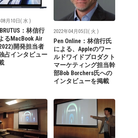
08月10日( 水 )
a BRUTUS：林信行
2022年04月05日( 火 )
るMacBook Air
Pen Online：林信行氏
, 2022)開発担当者
による、Appleのワー
独占インタビュー
ルドワイドプロダクト
載
マーケティング担当幹
部Bob Borchers氏への
インタビューを掲載