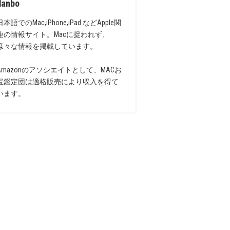
danbo
日本語でのMac,iPhone,iPad などApple関
連の情報サイト。Macに捉われず、
様々な情報を掲載しています。
Amazonのアソシエイトとして、MACお
宝鑑定団は適格販売により収入を得て
います。