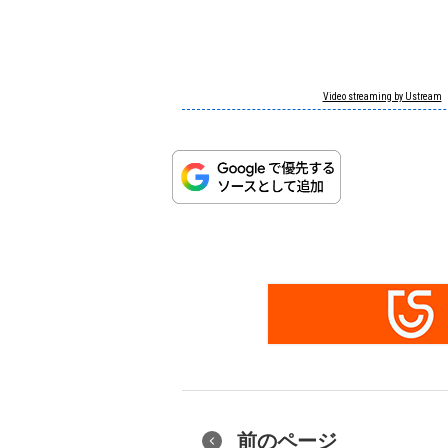
Video streaming by Ustream
前のページ