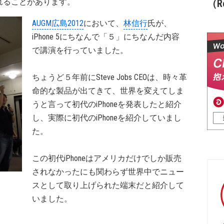
れることがあります。
（Re
AUGM広島2012
において、
林信行
氏が、
iPhone 5にちなんで「５」にちなんだ内容
で講演を行っていました。
ちょうど５年前にSteve Jobs CEOは、時々革
命的な製品が出てきて、世界を変えてしま
うと言って初代のiPhoneを発表したと紹介
し、実際に初代のiPhoneを紹介していまし
た。
この初代iPhoneはアメリカだけでしか販売
されなかったにも関わらず世界中でニュー
スとして取り上げられた端末だと紹介して
いました。