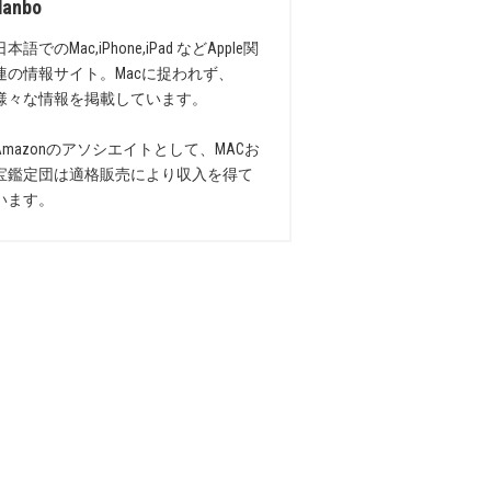
danbo
日本語でのMac,iPhone,iPad などApple関
連の情報サイト。Macに捉われず、
様々な情報を掲載しています。
Amazonのアソシエイトとして、MACお
宝鑑定団は適格販売により収入を得て
います。