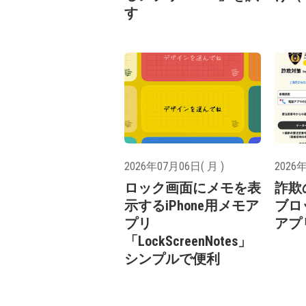
す
2026年07月06日( 月 )
2026年
ロック画面にメモを表
詐欺
示するiPhone用メモア
ブロ
プリ
アプ
「LockScreenNotes」
シンプルで便利