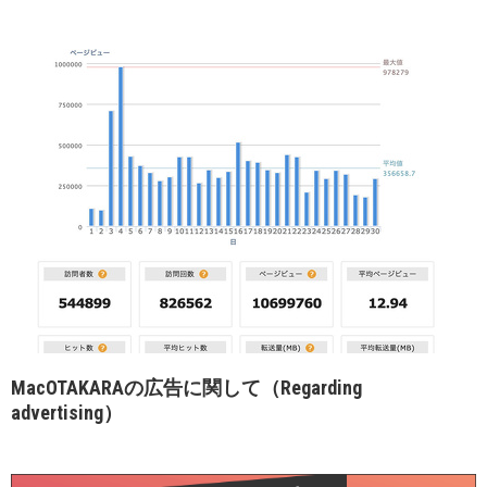
MacOTAKARAの広告に関して（Regarding
advertising）