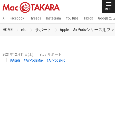
MENU
X
Facebook
Threads
Instagram
YouTube
TikTok
Google
HOME
etc
サポート
Apple、AirPodsシリーズ
2021年12月11日(土)
etc
/
サポート
#Apple
#AirPodsMax
#AirPodsPro