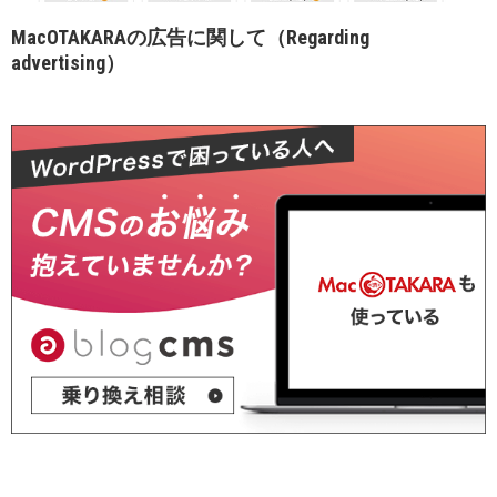
MacOTAKARAの広告に関して（Regarding
advertising）