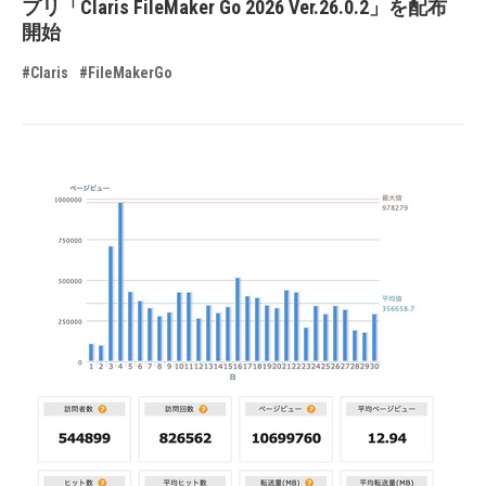
プリ「Claris FileMaker Go 2026 Ver.26.0.2」を配布
開始
#Claris
#FileMakerGo