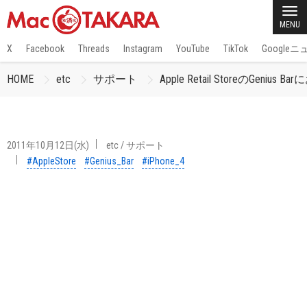
MENU
X
Facebook
Threads
Instagram
YouTube
TikTok
Google
HOME
etc
サポート
Apple Retail StoreのGen
2011年10月12日(水)
etc
/
サポート
#AppleStore
#Genius_Bar
#iPhone_4