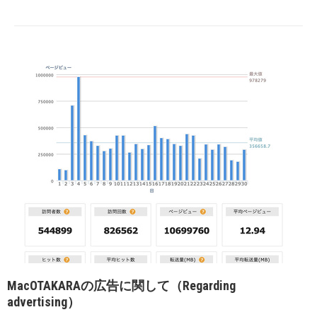
MacOTAKARAの広告に関して（Regarding
advertising）