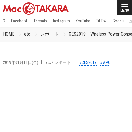
MENU
X
Facebook
Threads
Instagram
YouTube
TikTok
Google
HOME
etc
レポート
CES2019：Wireless P
2019年01月11日(金)
etc
/
レポート
#CES2019
#WPC