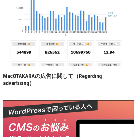
MacOTAKARAの広告に関して（Regarding
advertising）