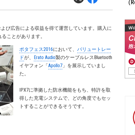
（Re
および広告による収益を得て運営しています。購入に
れることがあります。
ポタフェス2016
において、
バリュートレー
ド
が、
Erato Audio
製のケーブルレスBluetooth
イヤフォン「
Apollo7
」を展示していまし
た。
IPX7に準拠した防水機能をもち、特許を取
得した充電システムで、どの角度でもセッ
トすることができるそうです。