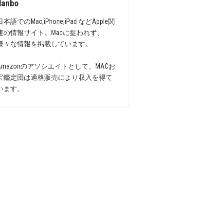
danbo
日本語でのMac,iPhone,iPad などApple関
連の情報サイト。Macに捉われず、
様々な情報を掲載しています。
Amazonのアソシエイトとして、MACお
宝鑑定団は適格販売により収入を得て
います。