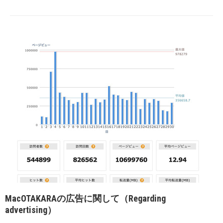
MacOTAKARAの広告に関して（Regarding
advertising）