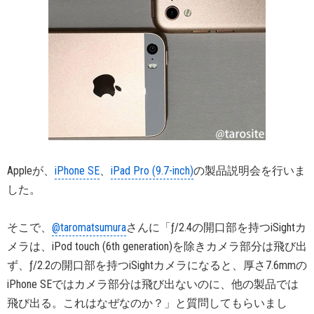
Appleが、
iPhone SE
、
iPad Pro (9.7-inch)
の製品説明会を行いま
した。
そこで、
@taromatsumura
さんに「ƒ/2.4の開口部を持つiSightカ
メラは、iPod touch (6th generation)を除きカメラ部分は飛び出
ず、ƒ/2.2の開口部を持つiSightカメラになると、厚さ7.6mmの
iPhone SEではカメラ部分は飛び出ないのに、他の製品では
飛び出る。これはなぜなのか？」と質問してもらいまし