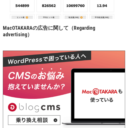
MacOTAKARAの広告に関して（Regarding
advertising）