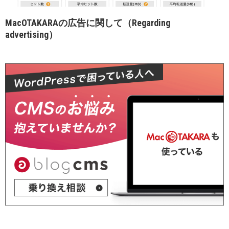
MacOTAKARAの広告に関して（Regarding
advertising）