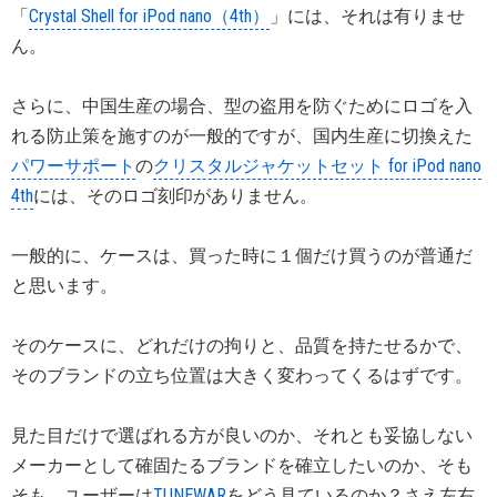
「
Crystal Shell for iPod nano（4th）
」には、それは有りませ
ん。
さらに、中国生産の場合、型の盗用を防ぐためにロゴを入
れる防止策を施すのが一般的ですが、国内生産に切換えた
パワーサポート
の
クリスタルジャケットセット for iPod nano
4th
には、そのロゴ刻印がありません。
一般的に、ケースは、買った時に１個だけ買うのが普通だ
と思います。
そのケースに、どれだけの拘りと、品質を持たせるかで、
そのブランドの立ち位置は大きく変わってくるはずです。
見た目だけで選ばれる方が良いのか、それとも妥協しない
メーカーとして確固たるブランドを確立したいのか、そも
そも、ユーザーは
TUNEWAR
をどう見ているのか？さえ左右