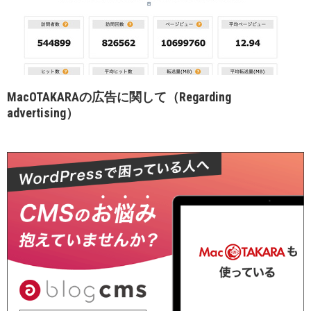
MacOTAKARAの広告に関して（Regarding
advertising）