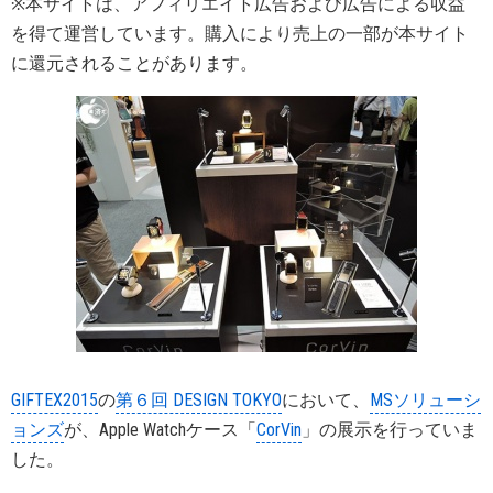
※本サイトは、アフィリエイト広告および広告による収益
を得て運営しています。購入により売上の一部が本サイト
に還元されることがあります。
GIFTEX2015
の
第６回 DESIGN TOKYO
において、
MSソリューシ
ョンズ
が、Apple Watchケース「
CorVin
」の展示を行っていま
した。