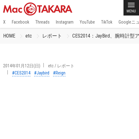
MENU
X
Facebook
Threads
Instagram
YouTube
TikTok
Google
HOME
etc
レポート
CES2014：JayBird、腕時計
2014年01月12日(日)
etc
/
レポート
#CES2014
#Jaybird
#Reign