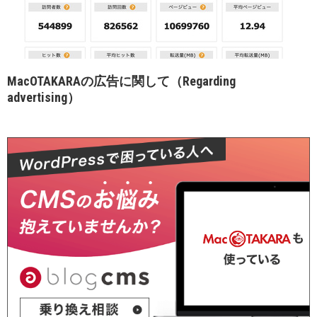
MacOTAKARAの広告に関して（Regarding
advertising）