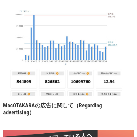
MacOTAKARAの広告に関して（Regarding
advertising）