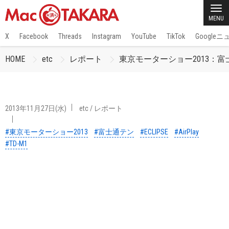
MENU
X
Facebook
Threads
Instagram
YouTube
TikTok
Google
HOME
etc
レポート
東京モーターショー2013：富士通
2013年11月27日(水)
etc
/
レポート
#東京モーターショー2013
#富士通テン
#ECLIPSE
#AirPlay
#TD-M1