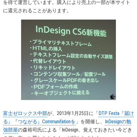
を得て運営しています。購入により売上の一部が本サイト
に還元されることがあります。
富士ゼロックス中部
が、2013年1月25日に「
DTP Festa『届け
る』『つながる』Communifationを
」を開催し、
InDesignの勉
強部屋
の森裕司氏による「InDesign、覚えておきたい今どき