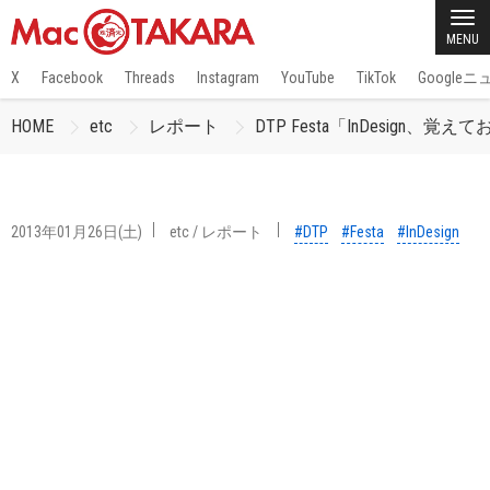
MENU
X
Facebook
Threads
Instagram
YouTube
TikTok
Google
HOME
etc
レポート
DTP Festa「InDesig
2013年01月26日(土)
etc
/
レポート
#DTP
#Festa
#InDesign