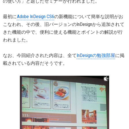
の使い方」と題したセミナーが行われました。
最初に
Adobe InDesign CS6
の新機能について簡単な説明がお
こなわれ、その後、旧バージョンのInDesignから追加されて
きた機能の中で、便利に使える機能とポイントの解説が行
われました。
なお、今回紹介された内容は、全て
InDesignの勉強部屋
に掲
載されている内容だそうです。