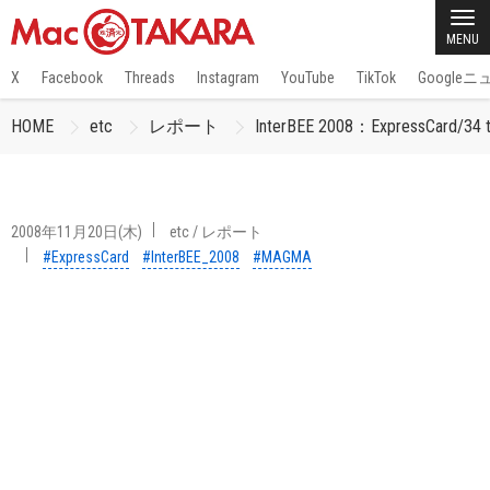
MENU
X
Facebook
Threads
Instagram
YouTube
TikTok
Google
HOME
etc
レポート
InterBEE 2008：ExpressCar
2008年11月20日(木)
etc
/
レポート
#ExpressCard
#InterBEE_2008
#MAGMA