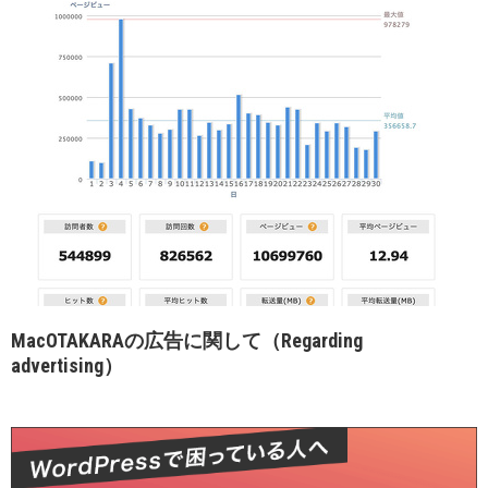
MacOTAKARAの広告に関して（Regarding
advertising）