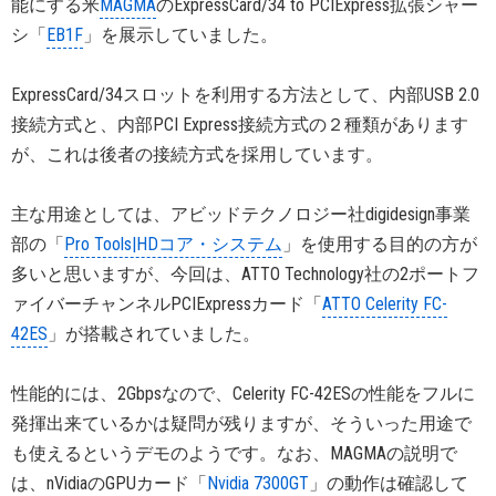
能にする米
MAGMA
のExpressCard/34 to PCIExpress拡張シャー
シ「
EB1F
」を展示していました。
ExpressCard/34スロットを利用する方法として、内部USB 2.0
接続方式と、内部PCI Express接続方式の２種類があります
が、これは後者の接続方式を採用しています。
主な用途としては、アビッドテクノロジー社digidesign事業
部の「
Pro Tools|HDコア・システム
」を使用する目的の方が
多いと思いますが、今回は、ATTO Technology社の2ポートフ
ァイバーチャンネルPCIExpressカード「
ATTO Celerity FC-
42ES
」が搭載されていました。
性能的には、2Gbpsなので、Celerity FC-42ESの性能をフルに
発揮出来ているかは疑問が残りますが、そういった用途で
も使えるというデモのようです。なお、MAGMAの説明で
は、nVidiaのGPUカード「
Nvidia 7300GT
」の動作は確認して