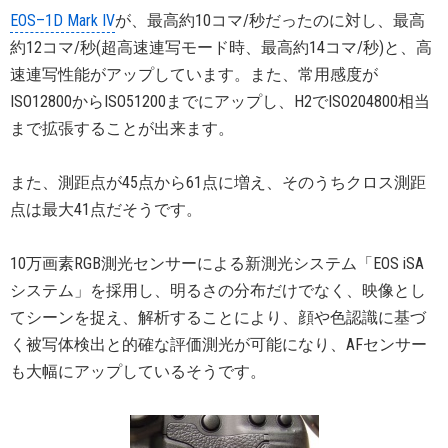
EOS–1D Mark IV
が、最高約10コマ/秒だったのに対し、最高
約12コマ/秒(超高速連写モード時、最高約14コマ/秒)と、高
速連写性能がアップしています。また、常用感度が
ISO12800からISO51200までにアップし、H2でISO204800相当
まで拡張することが出来ます。
また、測距点が45点から61点に増え、そのうちクロス測距
点は最大41点だそうです。
10万画素RGB測光センサーによる新測光システム「EOS iSA
システム」を採用し、明るさの分布だけでなく、映像とし
てシーンを捉え、解析することにより、顔や色認識に基づ
く被写体検出と的確な評価測光が可能になり、AFセンサー
も大幅にアップしているそうです。