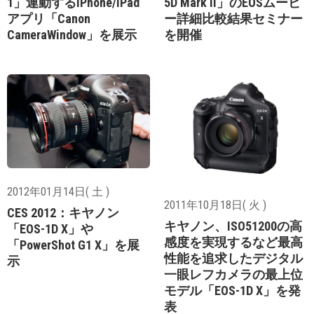
1」連動するiPhone/iPad
5D Mark II」のEOSムービ
アプリ「Canon
ー詳細比較結果セミナー
CameraWindow」を展示
を開催
2012年01月14日( 土 )
2011年10月18日( 火 )
CES 2012：キヤノン
キヤノン、ISO51200の高
「EOS-1D X」や
感度を実現するなど最高
「PowerShot G1 X」を展
性能を追求したデジタル
示
一眼レフカメラの最上位
モデル「EOS-1D X」を発
表