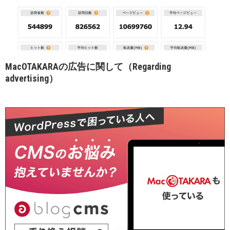
MacOTAKARAの広告に関して（Regarding
advertising）