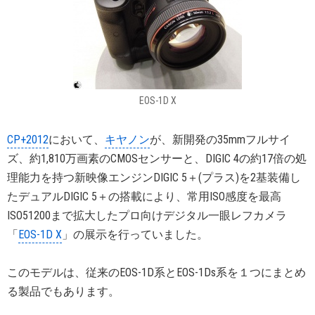
EOS-1D X
CP+2012
において、
キヤノン
が、新開発の35mmフルサイ
ズ、約1,810万画素のCMOSセンサーと、DIGIC 4の約17倍の処
理能力を持つ新映像エンジンDIGIC 5＋(プラス)を2基装備し
たデュアルDIGIC 5＋の搭載により、常用ISO感度を最高
ISO51200まで拡大したプロ向けデジタル一眼レフカメラ
「
EOS-1D X
」の展示を行っていました。
このモデルは、従来のEOS-1D系とEOS-1Ds系を１つにまとめ
る製品でもあります。