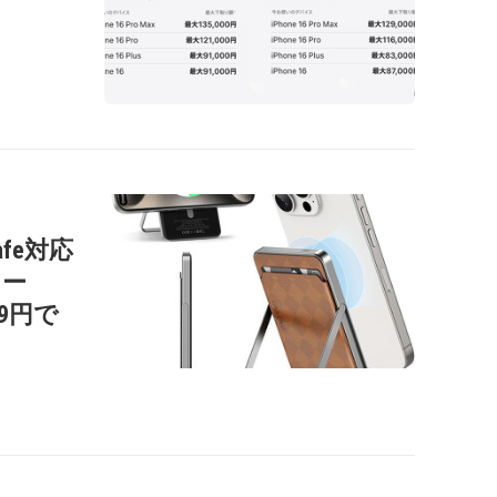
afe対応
リー
99円で