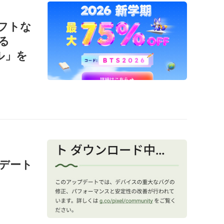
ソフトな
る
ール」を
ップデート