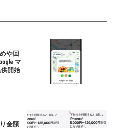
すすめや回
gle マ
提供開始
の下取り金額