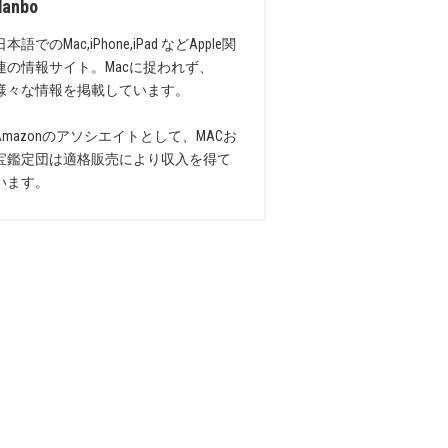
danbo
日本語でのMac,iPhone,iPad などApple関
連の情報サイト。Macに捉われず、
様々な情報を掲載しています。
Amazonのアソシエイトとして、MACお
宝鑑定団は適格販売により収入を得て
います。