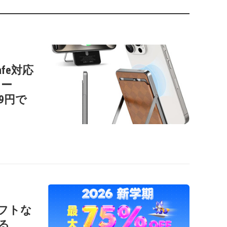
afe対応
リー
99円で
ソフトな
る