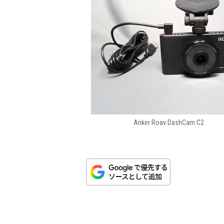
Anker Roav DashCam C2