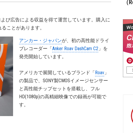
（Re
および広告による収益を得て運営しています。購入に
れることがあります。
アンカー・ジャパン
が、初の高性能ドライ
ブレコーダー「
Anker Roav DashCam C2
」を
発売開始しています。
アメリカで展開しているブランド「
Roav
」
の製品で、SONY製CMOSイメージセンサー
と高性能チップセットを搭載し、フル
HD(1080p)の高精細映像での録画が可能で
す。