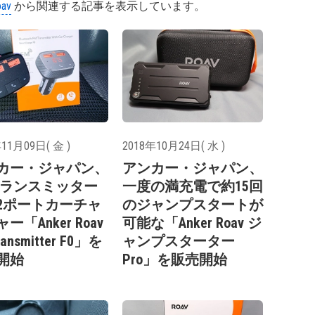
av
から関連する記事を表示しています。
11月09日( 金 )
2018年10月24日( 水 )
カー・ジャパン、
アンカー・ジャパン、
トランスミッター
一度の満充電で約15回
2ポートカーチャ
のジャンプスタートが
ー「Anker Roav
可能な「Anker Roav ジ
ransmitter F0」を
ャンプスターター
開始
Pro」を販売開始