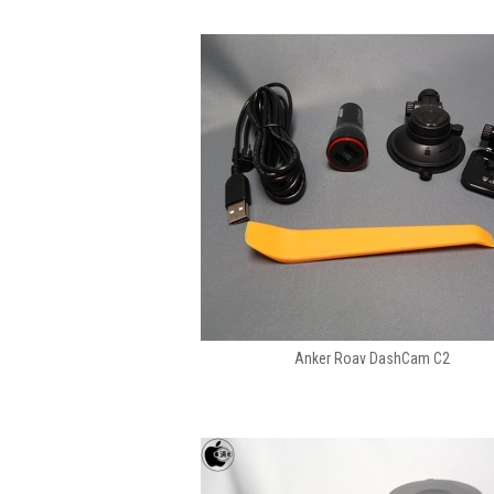
Anker Roav DashCam C2