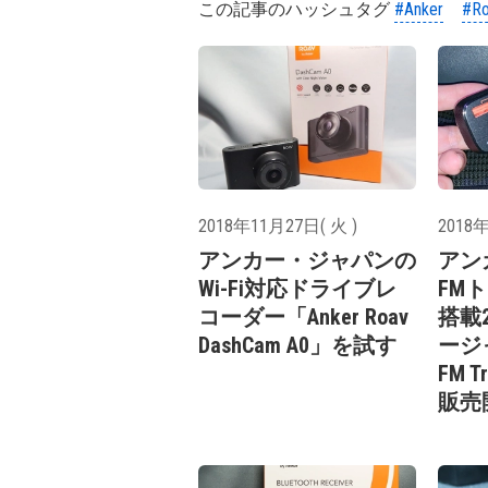
この記事のハッシュタグ
#Anker
#Ro
2018年11月27日( 火 )
2018年
アンカー・ジャパンの
アン
Wi-Fi対応ドライブレ
FM
コーダー「Anker Roav
搭載
DashCam A0」を試す
ージャ
FM T
販売