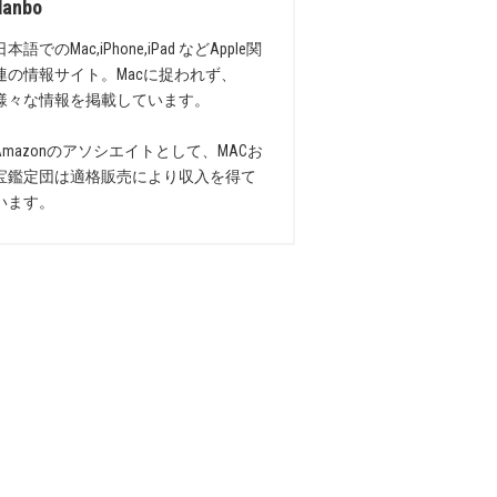
danbo
日本語でのMac,iPhone,iPad などApple関
連の情報サイト。Macに捉われず、
様々な情報を掲載しています。
Amazonのアソシエイトとして、MACお
宝鑑定団は適格販売により収入を得て
います。