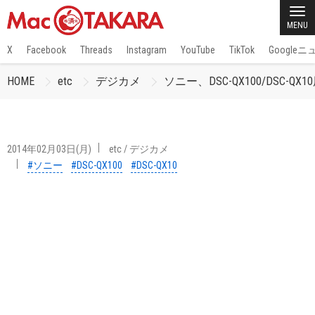
MENU
X
Facebook
Threads
Instagram
YouTube
TikTok
Google
HOME
etc
デジカメ
ソニー、DSC-QX100/DSC-
2014年02月03日(月)
etc
/
デジカメ
#ソニー
#DSC-QX100
#DSC-QX10