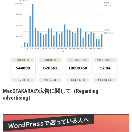
MacOTAKARAの広告に関して（Regarding
advertising）