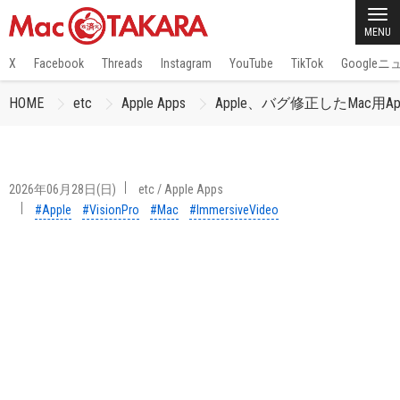
MENU
X
Facebook
Threads
Instagram
YouTube
TikTok
Google
HOME
etc
Apple Apps
Apple、バグ修正したMac用Appl
2026年06月28日(日)
etc
/
Apple Apps
#Apple
#VisionPro
#Mac
#ImmersiveVideo