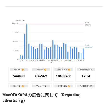
MacOTAKARAの広告に関して（Regarding
advertising）