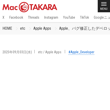
MENU
X
Facebook
Threads
Instagram
YouTube
TikTok
Google
HOME
etc
Apple Apps
Apple、バグ修正したデベロッパー
2025年09月03日(水)
etc
/
Apple Apps
#Apple_Developer