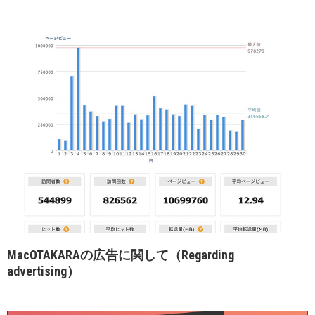
MacOTAKARAの広告に関して（Regarding
advertising）