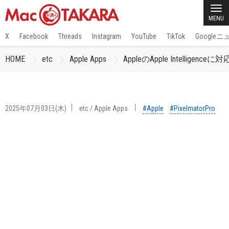
MENU
X
Facebook
Threads
Instagram
YouTube
TikTok
Google
HOME
etc
Apple Apps
AppleのApple Intellige
2025年07月03日(木)
etc
/
Apple Apps
#Apple
#PixelmatorPro