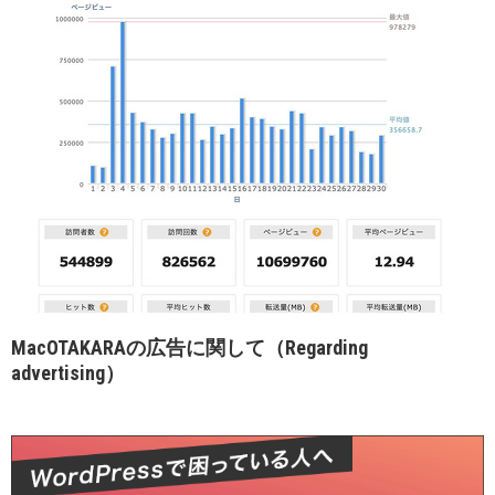
MacOTAKARAの広告に関して（Regarding
advertising）