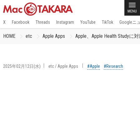
MENU
X
Facebook
Threads
Instagram
YouTube
TikTok
Google
HOME
etc
Apple Apps
Apple、Apple Health Stud
2025年02月12日(水)
etc
/
Apple Apps
#Apple
#Research