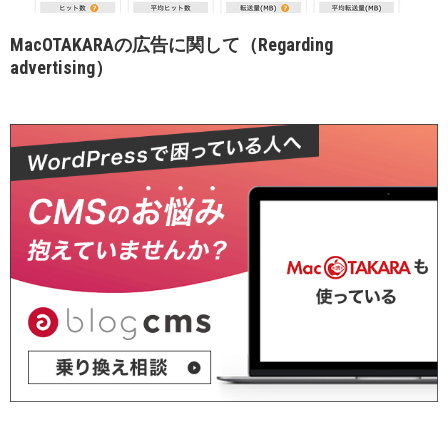
MacOTAKARAの広告に関して（Regarding
advertising）