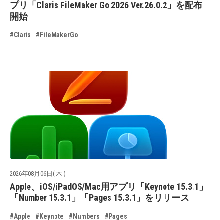
プリ「Claris FileMaker Go 2026 Ver.26.0.2」を配布
開始
#Claris
#FileMakerGo
2026年08月06日( 木 )
Apple、iOS/iPadOS/Mac用アプリ「Keynote 15.3.1」
「Number 15.3.1」「Pages 15.3.1」をリリース
#Apple
#Keynote
#Numbers
#Pages