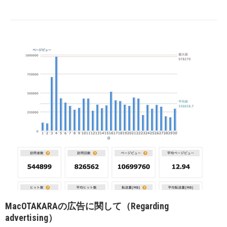
MacOTAKARAの広告に関して（Regarding
advertising）