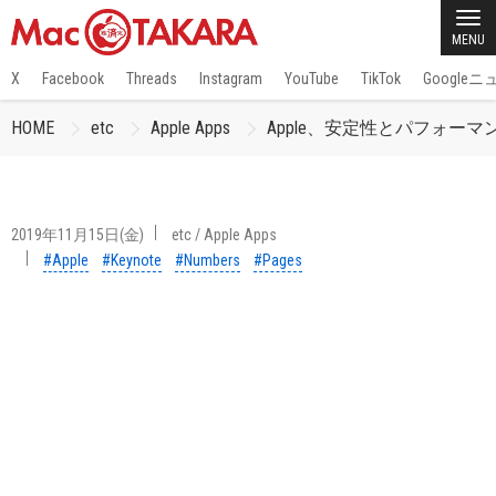
MENU
X
Facebook
Threads
Instagram
YouTube
TikTok
Google
HOME
etc
Apple Apps
Apple、安定性とパフォーマンスを向
2019年11月15日(金)
etc
/
Apple Apps
#Apple
#Keynote
#Numbers
#Pages