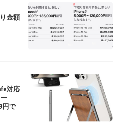
の下取り金額
afe対応
リー
99円で