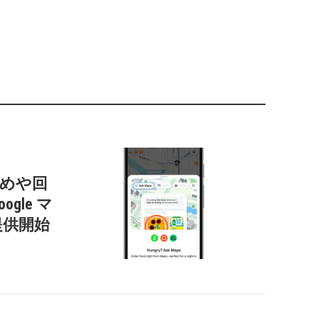
すすめや回
gle マ
提供開始