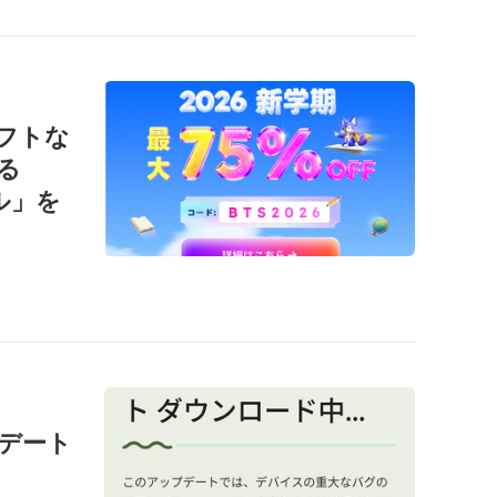
ソフトな
る
ール」を
ップデート