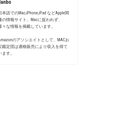
danbo
日本語でのMac,iPhone,iPad などApple関
連の情報サイト。Macに捉われず、
様々な情報を掲載しています。
Amazonのアソシエイトとして、MACお
宝鑑定団は適格販売により収入を得て
います。