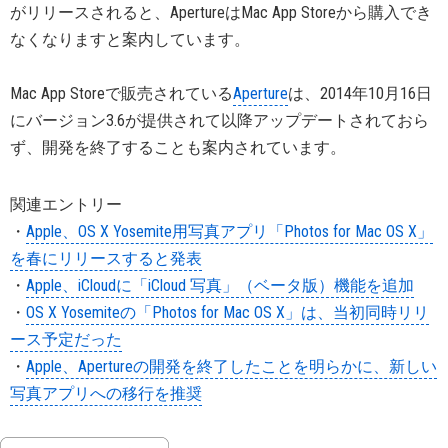
がリリースされると、ApertureはMac App Storeから購入でき
なくなりますと案内しています。
Mac App Storeで販売されている
Aperture
は、2014年10月16日
にバージョン3.6が提供されて以降アップデートされておら
ず、開発を終了することも案内されています。
関連エントリー
・
Apple、OS X Yosemite用写真アプリ「Photos for Mac OS X」
を春にリリースすると発表
・
Apple、iCloudに「iCloud 写真」（ベータ版）機能を追加
・
OS X Yosemiteの「Photos for Mac OS X」は、当初同時リリ
ース予定だった
・
Apple、Apertureの開発を終了したことを明らかに、新しい
写真アプリへの移行を推奨