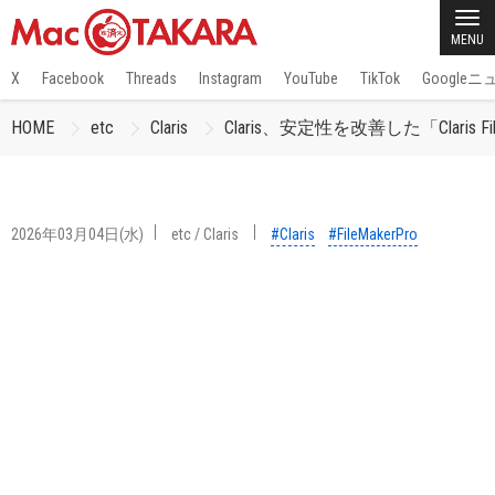
MENU
X
Facebook
Threads
Instagram
YouTube
TikTok
Google
HOME
etc
Claris
Claris、安定性を改善した「Claris File
2026年03月04日(水)
etc
/
Claris
#Claris
#FileMakerPro