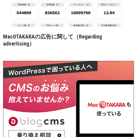
MacOTAKARAの広告に関して（Regarding
advertising）