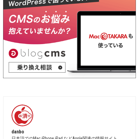
danbo
日本語でのMac,iPhone,iPad などApple関連の情報サイト。