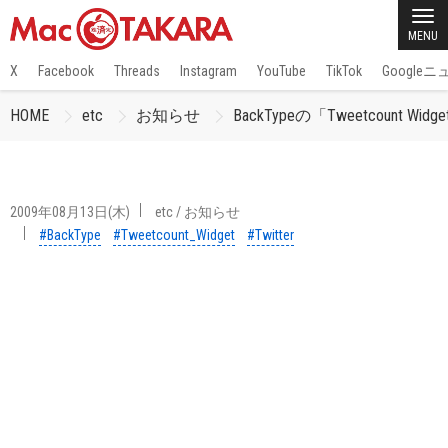
MENU
X
Facebook
Threads
Instagram
YouTube
TikTok
Google
HOME
etc
お知らせ
BackTypeの「Tweetcount 
2009年08月13日(木)
etc
/
お知らせ
#BackType
#Tweetcount_Widget
#Twitter