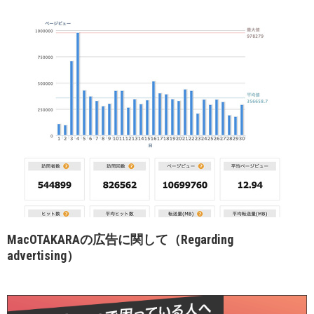
MacOTAKARAの広告に関して（Regarding
advertising）