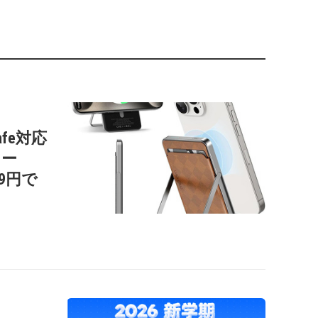
afe対応
リー
99円で