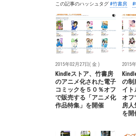
この記事のハッシュタグ
#竹書房
2015年02月27日( 金 )
2015年
Kindleストア、竹書房
Kin
のアニメ化された電子
の制
コミックを５０％オフ
イト
で販売する「アニメ化
オフ
作品特集」を開催
房人
を開