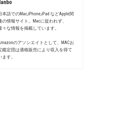
danbo
日本語でのMac,iPhone,iPad などApple関
連の情報サイト。Macに捉われず、
様々な情報を掲載しています。
Amazonのアソシエイトとして、MACお
宝鑑定団は適格販売により収入を得て
います。