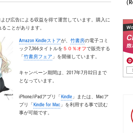
（Re
および広告による収益を得て運営しています。購入に
れることがあります。
Amazon Kindleストア
が、
竹書房
の電子コミ
ック7,366タイトルを
５０％オフ
で販売する
「
竹書房フェア
」を開催しています。
キャンペーン期間は、2017年7月02日まで
となっています。
iPhone/iPadアプリ「
Kindle
」または、Macア
プリ「
Kindle for Mac
」を利用する事で読む
事が可能です。