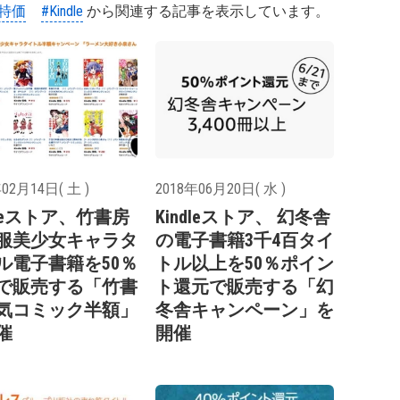
#特価
#Kindle
から関連する記事を表示しています。
02月14日( 土 )
2018年06月20日( 水 )
dleストア、竹書房
Kindleストア、 幻冬舎
服美少女キャラタ
の電子書籍3千4百タイ
ル電子書籍を50％
トル以上を50％ポイン
で販売する「竹書
ト還元で販売する「幻
気コミック半額」
冬舎キャンペーン」を
催
開催