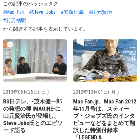
この記事のハッシュタグ
#Mac_Fan
#Steve_Jobs
#安藤国威
#山元賢治
#前刀禎明
から関連する記事を表示しています。
2013年05月26日( 日 )
2012年10月01日( 月 )
BS日テレ、-茂木健一郎
Mac Fan.jp、Mac Fan 2012
の発想の種 IMAGINE-に、
年11月号は、スティー
山元賢治氏が登場し、
ブ・ジョブズ氏のインタ
Steve Jobs氏とのエピソ
ビューなどをまとめて翻
ード語る
訳した特別付録本
「LEGEND &