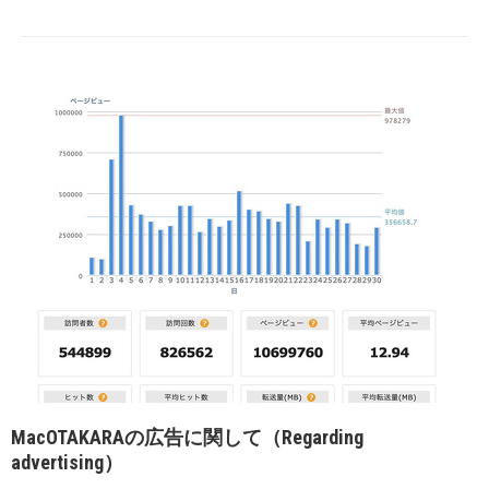
MacOTAKARAの広告に関して（Regarding
advertising）