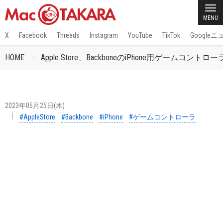
MENU
X
Facebook
Threads
Instagram
YouTube
TikTok
Google
HOME
Apple Store、BackboneのiPhone用ゲームコン
2023年05月25日(木)
#AppleStore
#Backbone
#iPhone
#ゲームコントローラ