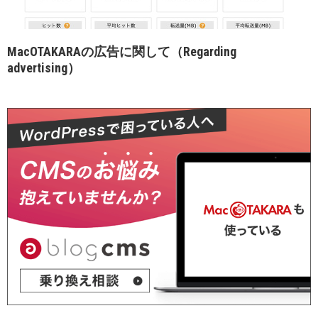
MacOTAKARAの広告に関して（Regarding
advertising）